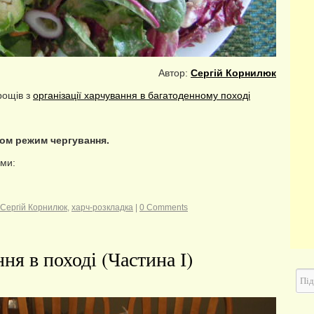
Автор:
Сергій Корнилюк
рощів з
організації харчування в багатоденному поході
ком режим чергування.
еми:
Сергій Корнилюк
,
харч-розкладка
|
0 Comments
ня в поході (Частина І)