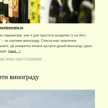
avelgeorgia.ru
 параметрів, але я для простоти розділяю їх на білі і
у” – за сортами винограду. Список має практичне
азати, де конкретно можна зустріти даний виноград і дане
ація.
(далі…)
ино
,
грузія
,
напої
|
0 Comments
рти винограду