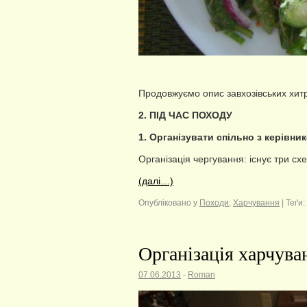
Продовжуємо опис завхозівських хит
2. ПІД ЧАС ПОХОДУ
1. Організувати спільно з керівни
Організація чергування: існує три сх
(далі…)
Опубліковано у
Походи
,
Харчування
|
Теґи:
Організація харчуван
07.06.2013
-
Roman