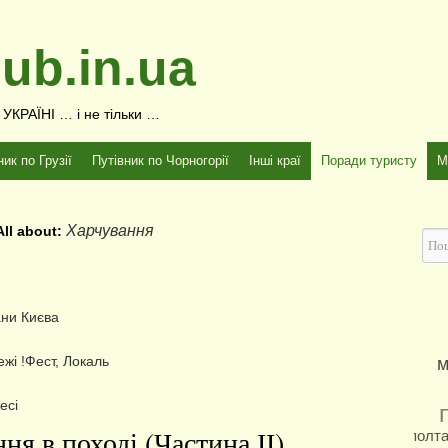
ub.in.ua
КРАЇНІ … і не тільки …
ник по Грузії
Путівник по Чорногорії
Інші краї
Поради туристу
М
Харчування
All about:
ани Києва
жі !Фест, Локаль
м
есі
ня в поході (Частина ІІ)
полт