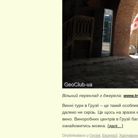
Вільний переклад з джерела:
www.tr
Винні тури в Грузії – це такий особлив
далеко не скрізь. Це щось на зразок 
вино. Виноробних центрів в Грузії баг
ознайомитись можна.
(далі…)
Опубліковано у
Грузія
,
Екскурсії
,
Харчуван