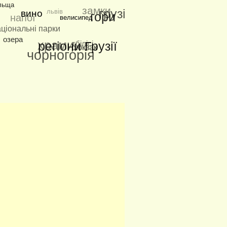
льща
замки
львів
грузія
вино
гори
напої
велисипед
ціональні парки
озера
храми
тбілісі
регіони Грузії
рюкзак
чорногорія