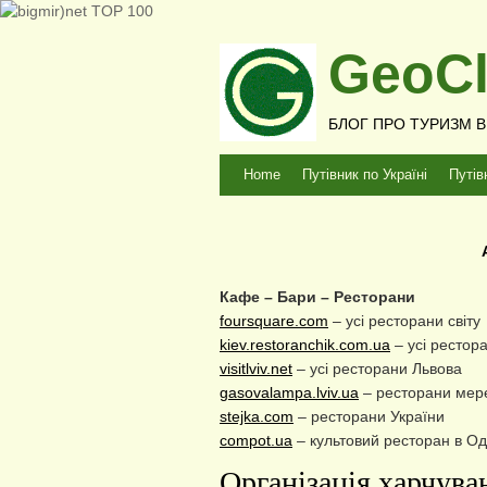
GeoCl
БЛОГ ПРО ТУРИЗМ В У
Home
Путівник по Україні
Путів
Кафе – Бари – Ресторани
foursquare.com
– усі ресторани світу
kiev.restoranchik.com.ua
– усі рестор
visitlviv.net
– усі ресторани Львова
gasovalampa.lviv.ua
– ресторани мере
stejka.com
– ресторани України
compot.ua
– культовий ресторан в Од
Організація харчуван