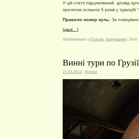
У цій статті підсумований досвід орг
протягом останніх 5 років у турклубі
Правило номер нуль:
За планування
(далі…)
Опубліковано у
Походи
,
Харчування
|
Теґи:
Винні тури по Грузії
21.03.2013
-
Roman