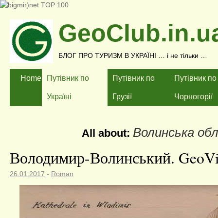
GeoClub.in.u
БЛОГ ПРО ТУРИЗМ В УКРАЇНІ … і не тільки …
Home
Путівник по
Путівник по
Путівник по
Україні
Грузії
Чорногорії
Волинcька об
All about:
Володимир-Волинський. GeoVi
26.01.2017
-
Roman