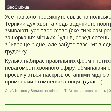
Усе навколо просякнуте свіжістю полісько
Терпкий дух хвої та ледь-водянисте пові
змивають усе твоє єство (яке ти ж сам ро
зашорканих міських буднів, серед сотень с
збиває це рідне, але забуте твоє „Я” в єд
грудочку.
Кулька набирає правильних форм і потихе
невагомості хвойного ефіру, обминаючи с
просвічуються наскрізь останніми мідно-
променями стомленого сонця.
(далі…)
Опубліковано у
Волинcька область
|
Теґи:
есей
,
озера
,
світязь
|
0