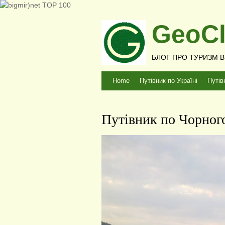
GeoCl
БЛОГ ПРО ТУРИЗМ В У
Home
Путівник по Україні
Путів
Путівник по Чорного