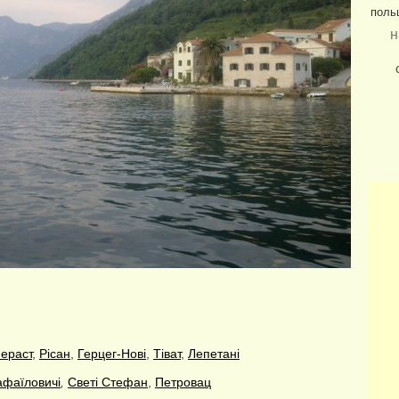
поль
н
ераст
,
Рісан
,
Герцег-Нові
,
Тіват
,
Лепетані
афаїловичі
,
Светі Стефан
,
Петровац