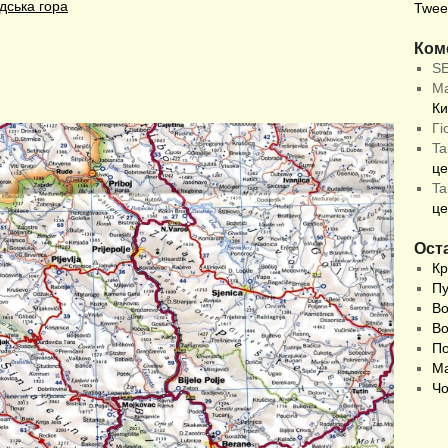
дська гора
Twee
Ком
S
М
Ки
Гі
Ta
це
Ta
це
Оста
Кр
Пу
Во
Во
По
Ма
Чо