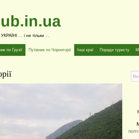
ub.in.ua
КРАЇНІ … і не тільки …
ник по Грузії
Путівник по Чорногорії
Інші краї
Поради туристу
М
рії
полт