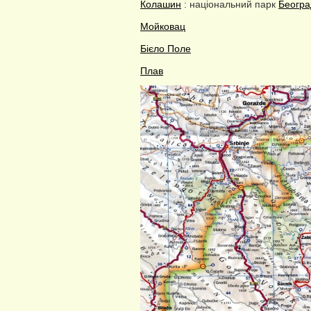
Колашин
: національний парк
Београ
Мойковац
Бієло Поле
Плав