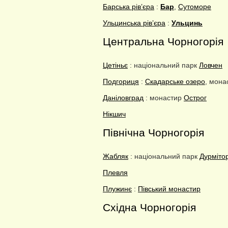
Барська рів’єра
:
Бар
,
Сутоморе
Ульцинська рів’єра
:
Ульцинь
Центральна Чорногорія
Цетіньє
: національний парк
Ловчен
Подгориця
:
Скадарське озеро
, мона
Даніловград
: монастир
Острог
Нікшич
Північна Чорногорія
Жабляк
: національний парк
Дурміто
Плевля
Плужинє
:
Півський монастир
Східна Чорногорія