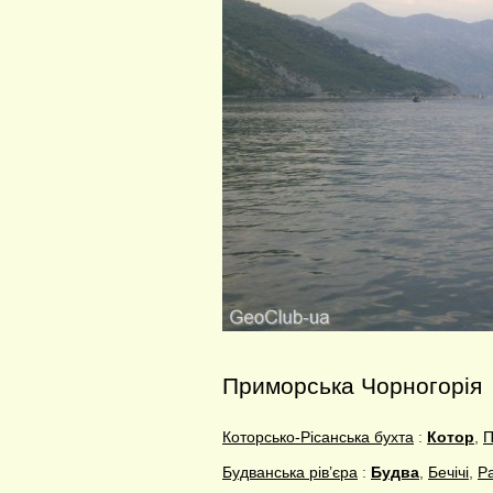
Приморська Чорногорія
Которсько-Рісанська бухта
:
Котор
,
П
Будванська рів’єра
:
Будва
,
Бечічі
,
Р