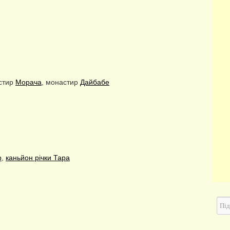
стир
Морача
, монастир
Дайбабе
р
,
каньйон річки Тара