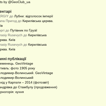
ts by @GeoClub_ua
ентарі
ERGIY до
Лубни: відголосок імперії
апа Пригод до
Кирилівська церква.
їв
оргі до
Путівник по Грузії
rasiy Rusevych до
Кирилівська
рква. Київ
rasiy Rusevych до
Кирилівська
рква. Київ
нні публікації
еменець. GeoVintage
тивль: фото 1905 року
лодимир-Волинський. GeoVintage
лодимир-Волинський
хід у Карпати – 2014 (фотозвіт)
ндрівка до Стамбулу (продовження)
рногорія: кухня