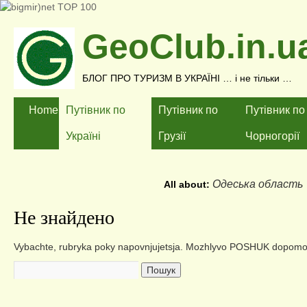
GeoClub.in.u
БЛОГ ПРО ТУРИЗМ В УКРАЇНІ … і не тільки …
Home
Путівник по
Путівник по
Путівник по
Україні
Грузії
Чорногорії
Одеська область
All about:
Не знайдено
Vybachte, rubryka poky napovnjujetsja. Mozhlyvo POSHUK dopomoz