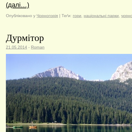
(далі…)
Опубліковано у
Чорногорія
|
Теґи:
гори
,
національні парки
,
чорно
Дурмітор
21.05.2014
-
Roman