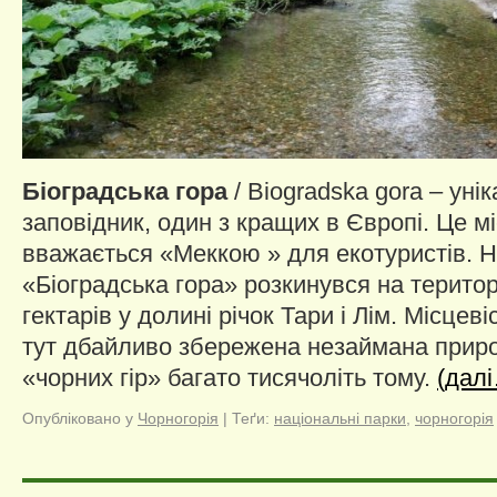
Біоградська гора
/ Biogradska gora – ун
заповідник, один з кращих в Європі. Це м
вважається «Меккою » для екотуристів. 
«Біоградська гора» розкинувся на територі
гектарів у долині річок Тари і Лім. Місцев
тут дбайливо збережена незаймана природ
«чорних гір» багато тисячоліть тому.
(дал
Опубліковано у
Чорногорія
|
Теґи:
національні парки
,
чорногорія