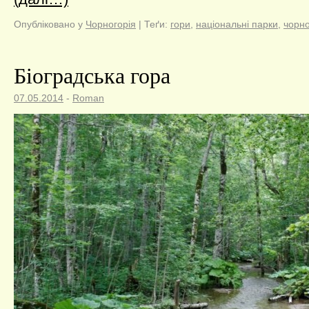
Опубліковано у
Чорногорія
|
Теґи:
гори
,
національні парки
,
чорно
Біоградська гора
07.05.2014
-
Roman