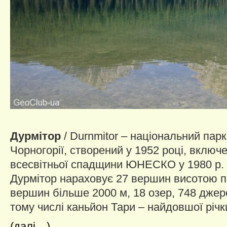
Дурмітор
/ Durnmitor – національний парк
Чорногорії, створений у 1952 році, включ
всесвітньої спадщини ЮНЕСКО у 1980 р. 
Дурмітор нараховує 27 вершин висотою п
вершин більше 2000 м, 18 озер, 748 джере
тому числі каньйон Тари – найдовшої річк
(далі…)