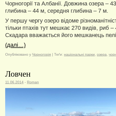
Чорногорії та Албанії. Довжина озера – 4
глибина – 44 м, середня глибина – 7 м.
У першу чергу озеро відоме різноманітні
тільки птахів тут мешкає 270 видів, риб 
Скадара вважається його мешканець пелі
(далі…)
Опубліковано у
Чорногорія
|
Теґи:
національні парки
,
озера
,
чор
Ловчен
11.06.2014
-
Roman