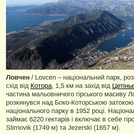
Ловчен
/ Lovcen – національний парк, ро
схід від
Котора
, 1,5 км на захід від
Цетінь
частина мальовничого гірського масиву Л
розкинувся над Боко-Которською затокою
національного парку в 1952 році. Націон
займає 6220 гектарів і включає в себе гір
Stirnovik (1749 м) та Jezerski (1657 м).