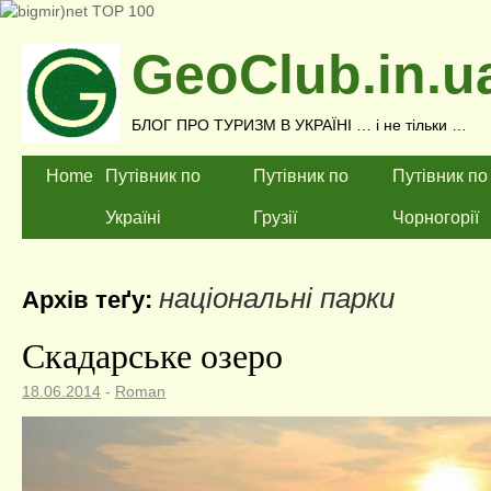
GeoClub.in.u
БЛОГ ПРО ТУРИЗМ В УКРАЇНІ … і не тільки …
Home
Путівник по
Путівник по
Путівник по
Україні
Грузії
Чорногорії
національні парки
Архів теґу:
Скадарське озеро
18.06.2014
-
Roman