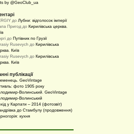
ts by @GeoClub_ua
ентарі
ERGIY до
Лубни: відголосок імперії
апа Пригод до
Кирилівська церква.
їв
оргі до
Путівник по Грузії
rasiy Rusevych до
Кирилівська
рква. Київ
rasiy Rusevych до
Кирилівська
рква. Київ
нні публікації
еменець. GeoVintage
тивль: фото 1905 року
лодимир-Волинський. GeoVintage
лодимир-Волинський
хід у Карпати – 2014 (фотозвіт)
ндрівка до Стамбулу (продовження)
рногорія: кухня