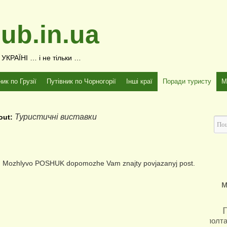
ub.in.ua
КРАЇНІ … і не тільки …
ник по Грузії
Путівник по Чорногорії
Інші краї
Поради туристу
М
Туристичні виставки
bout:
ja. Mozhlyvo POSHUK dopomozhe Vam znajty povjazanyj post.
м
полт