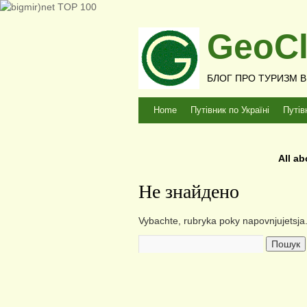
GeoCl
БЛОГ ПРО ТУРИЗМ В У
Home
Путівник по Україні
Путів
All a
Не знайдено
Vybachte, rubryka poky napovnjujets