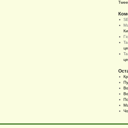
Twee
Ком
S
М
Ки
Гі
Ta
це
Ta
це
Оста
Кр
Пу
Во
Во
По
Ма
Чо