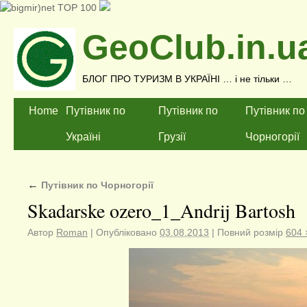
GeoClub.in.u
БЛОГ ПРО ТУРИЗМ В УКРАЇНІ … і не тільки …
Home
Путівник по
Путівник по
Путівник по
Україні
Грузії
Чорногорії
←
Путівник по Чорногорії
Skadarske ozero_1_Andrij Bartosh
Автор
Roman
|
Опубліковано
03.08.2013
|
Повний розмір
604 