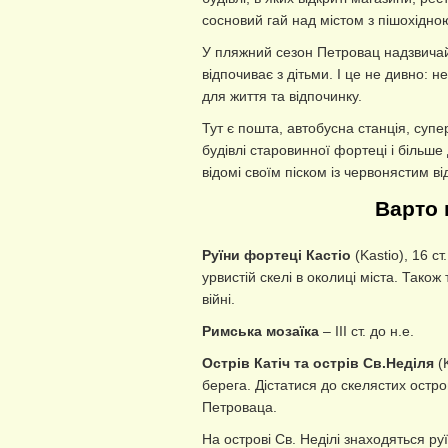
сосновий гай над містом з пішохідно
У пляжний сезон Петровац надзвичай
відпочиває з дітьми. І це не дивно: 
для життя та відпочинку.
Тут є пошта, автобусна станція, супер
будівлі старовинної фортеці і більше
відомі своїм піском із червонястим ві
Варто 
Руїни фортеці Кастіо
(Kastio), 16 с
урвистій скелі в околиці міста. Також
війні.
Римська мозаїка
– ІІІ ст. до н.е.
Острів Катіч та острів Св.Неділя
(K
берега. Дістатися до скелястих остро
Петроваца.
На острові Св. Неділі знаходяться ру