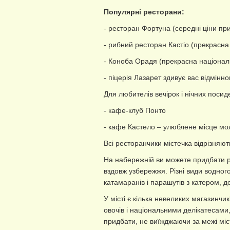
Популярні ресторани:
- ресторан Фортуна (середні ціни при
- рибний ресторан Кастіо (прекрасна 
- Коноба Орадя (прекрасна національн
- піцерія Лазарет здивує вас відмінн
Для любителів вечірок і нічних посид
- кафе-клуб Понто
- кафе Кастело – улюблене місце мол
Всі ресторанчики містечка відрізняю
На набережній ви можете придбати різ
вздовж узбережжя. Різні види водног
катамаранів і парашутів з катером, д
У місті є кілька невеликих магазинчи
овочів і національними делікатесами
придбати, не виїжджаючи за межі міс