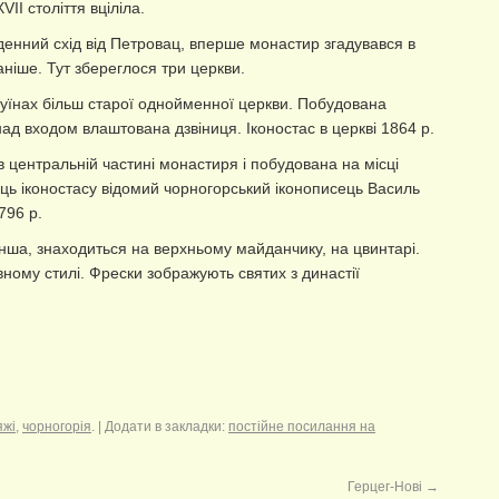
II століття вціліла.
вденний схід від Петровац, вперше монастир згадувався в
раніше. Тут збереглося три церкви.
уїнах більш старої однойменної церкви. Побудована
над входом влаштована дзвіниця. Іконостас в церкві 1864 р.
 центральній частині монастиря і побудована на місці
рець іконостасу відомий чорногорський іконописець Василь
796 р.
ша, знаходиться на верхньому майданчику, на цвинтарі.
ному стилі. Фрески зображують святих з династії
яжі
,
чорногорія
. | Додати в закладки:
постійне посилання на
Герцег-Нові
→