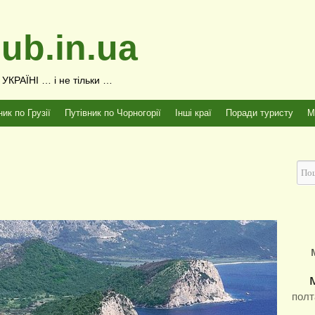
ub.in.ua
КРАЇНІ … і не тільки …
ник по Грузії
Путівник по Чорногорії
Інші краї
Поради туристу
М
полт