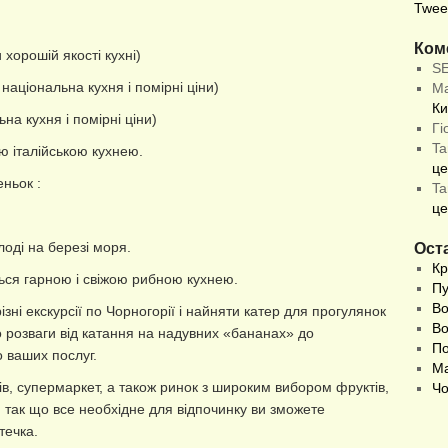
Twee
Ком
 хорошій якості кухні)
S
національна кухня і помірні ціни)
М
Ки
а кухня і помірні ціни)
Гі
Ta
ою італійською кухнею.
це
еньок :
Ta
це
оді на березі моря.
Оста
Кр
ться гарною і свіжою рибною кухнею.
Пу
Во
ні екскурсії по Чорногорії і найняти катер для прогулянок
Во
о розваги від катання на надувних «бананах» до
По
о ваших послуг.
Ма
ків, супермаркет, а також ринок з широким вибором фруктів,
Чо
, так що все необхідне для відпочинку ви зможете
течка.