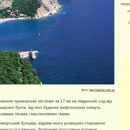
поль
н
фото:
http://animar.com.ua
овниче приморське містечко за 17 км на південний схід від
широкої бухти, від якої будинки амфітеатром повзуть
сновими лісами і маслиновими гаями.
иморський бульвар, вздовж якого розміщені старовинні
есторани та кафешки. Любителів прогулянок порадує