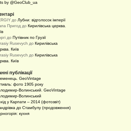
ts by @GeoClub_ua
ентарі
ERGIY до
Лубни: відголосок імперії
апа Пригод до
Кирилівська церква.
їв
оргі до
Путівник по Грузії
rasiy Rusevych до
Кирилівська
рква. Київ
rasiy Rusevych до
Кирилівська
рква. Київ
нні публікації
еменець. GeoVintage
тивль: фото 1905 року
лодимир-Волинський. GeoVintage
лодимир-Волинський
хід у Карпати – 2014 (фотозвіт)
ндрівка до Стамбулу (продовження)
рногорія: кухня