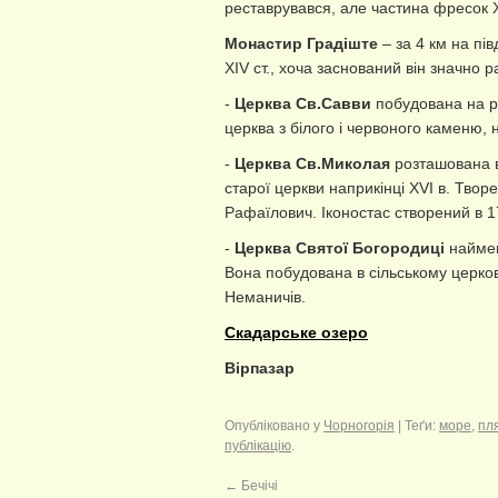
реставрувався, але частина фресок XV
Монастир Градіште
– за 4 км на пі
XIV ст., хоча заснований він значно 
-
Церква Св.Савви
побудована на р
церква з білого і червоного каменю, 
-
Церква Св.Миколая
розташована в
старої церкви наприкінці XVI в. Тво
Рафаїлович. Іконостас створений в 1
-
Церква Святої Богородиці
наймен
Вона побудована в сільському церков
Неманичів.
Скадарське озеро
Вірпазар
Опубліковано у
Чорногорія
| Теґи:
море
,
пл
публікацію
.
←
Бечічі