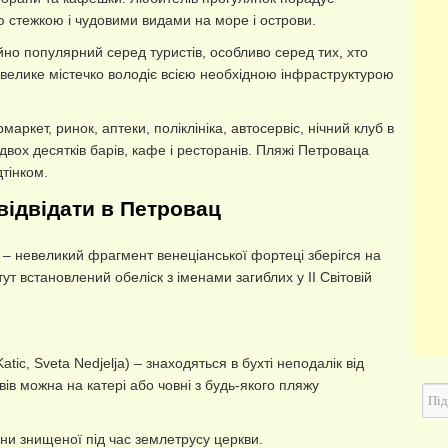
ю стежкою і чудовими видами на море і острови.
но популярний серед туристів, особливо серед тих, хто
невелике містечко володіє всією необхідною інфраструктурою
маркет, ринок, аптеки, поліклініка, автосервіс, нічний клуб в
 двох десятків барів, кафе і ресторанів. Пляжі Петроваца
дтінком.
відвідати в Петровац
т. – невеликий фрагмент венеціанської фортеці зберігся на
 тут встановлений обеліск з іменами загиблих у ІІ Світовій
atic, Sveta Nedjelja) – знаходяться в бухті неподалік від
вів можна на катері або човні з будь-якого пляжу
їни знищеної під час землетрусу церкви.