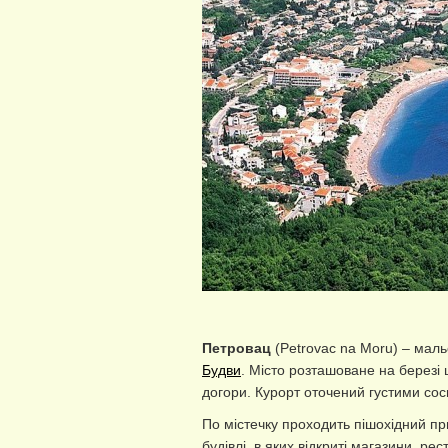
Петровац
(Petrovac na Moru) – маль
Будви
. Місто розташоване на березі 
догори. Курорт оточений густими со
По містечку проходить пішохідний пр
будівлі, в яких відкриті магазини, р