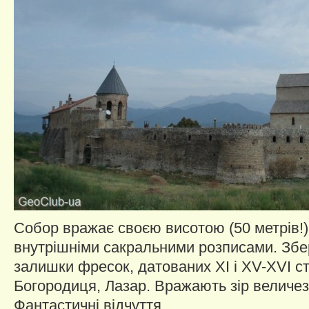
Собор вражає своєю висотою (50 метрів!)
внутрішніми сакральними розписами. Збе
залишки фресок, датованих XI і XV-XVI ст
Богородиця, Лазар. Вражають зір величезн
Фантастичні відчуття.