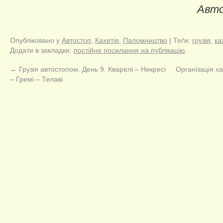
Авт
Опубліковано у
Автостоп
,
Кахетія
,
Паломництво
| Теґи:
грузія
,
ка
Додати в закладки:
постійне посилання на публікацію
.
←
Грузія автостопом. День 9. Кварелі – Некресі
Організація х
– Гремі – Телаві