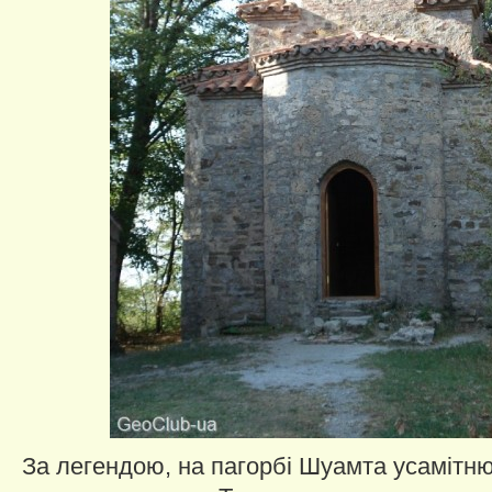
За легендою, на пагорбі Шуамта усамітню