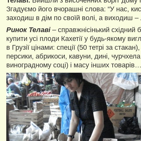
Телаві.
Вийшли з височенних воріт дому г
Згадуємо його вчорашні слова: “У нас, кис
заходиш в дім по своїй волі, а виходиш – 
Ринок Телаві
– справжнісінький східний 
купити усі плоди Кахетії у будь-якому виг
в Грузії цінами: спеції (50 тетрі за стакан)
персики, абрикоси, кавуни, дині, чурчхела
виноградному соці) і масу інших товарів