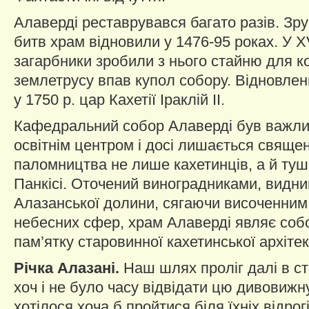
Алаверді реставрувався багато разів. Зру
битв храм відновили у 1476-95 роках. У XV
загарбники зробили з нього стайню для ко
землетрусу впав купол собору. Відновле
у 1750 р. цар Кахетії Іраклій II.
Кафедральний собор Алаверді був важли
освітнім центром і досі лишається свяще
паломництва не лише кахетинців, а й тушин
Панкісі. Оточений виноградниками, видний
Алазанської долини, сягаючи височенним
небесних сфер, храм Алаверді являє соб
пам’ятку старовинної кахетинської архітек
Річка Алазані.
Наш шлях проліг далі в сто
хоч і не було часу відвідати цю дивовижну
хотілося хоча б пройтися біля їхніх відрогі