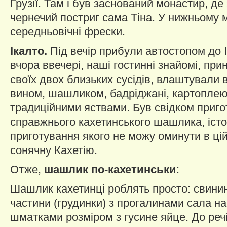
Грузії. Там і був заснований монастир, д
чернечий постриг сама Тіна. У нижньому 
середньовічні фрески.
Ікалто.
Під вечір прибули автостопом до І
вчора ввечері, наші гостинні знайомі, пр
своїх двох близьких сусідів, влаштували
вином, шашликом, бадріджані, картоплею
традиційними яствами. Був свідком приг
справжнього кахетинського шашлика, істо
приготування якого не можу оминути в цій
сонячну Кахетію.
Отже,
шашлик по-кахетинськи
:
Шашлик кахетинці роблять просто: свинин
частини (грудинки) з прогалинами сала н
шматками розміром з гусине яйце. До речі