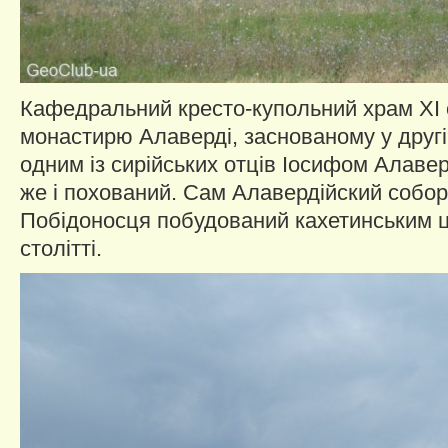
Кафедральний кресто-купольний храм XI 
монастирю Алаверді, заснованому у другій
одним із сирійських отців Іосифом Алавер
же і похований. Сам Алавердійский собор 
Побідоносця побудований кахетинським ца
столітті.