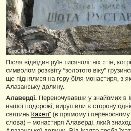
Після відвідин руїн тисячолітніх стін, котр
символом розквіту “золотого віку” грузинс
ще піднялися на гору біля монастиря, з я
Алазанську долину.
Алаверді.
Переночувавши у знайомих в Ік
нашої подорожі, вирушили в сторону одні
святинь
Кахетії
(в прямому і переносному 
слова) – монастиря Алаверді, який знаход
Алазанської долини. Від Ікалто треба їхат