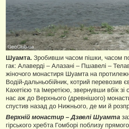
Шуамта.
Зробивши часом пішки, часом п
гак: Алаверді – Алазані – Пшавелі – Тела
жіночого монастиря Шуамта на протилежн
Водій-дальньобійник, котрий перевозив є
Кахетією та Імеретією, звернувши вбік зі 
нас аж до Верхнього (древнішого) монасти
спустив назад до Нижнього, де ми й розп
Верхній монастир – Дзвелі Шуамта
за
гірського хребта Гомборі поблизу прямого