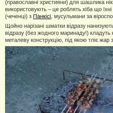
(православні християни) для шашлика ні
використовують – це роблять хіба що їхні 
(чеченці) з
Панкісі
, мусульмани за віросп
Щойно нарізані шматки відразу нанизують
відразу (без жодного маринаду!) кладуть 
металеву конструкцію, під якою тліє жар 