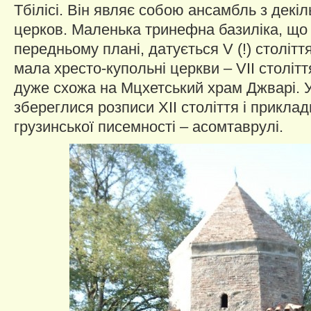
Тбілісі. Він являє собою ансамбль з декі
церков. Маленька тринефна базиліка, що 
передньому плані, датується V (!) століття
мала хресто-купольні церкви – VII століт
дуже схожа на Мцхетський храм Джварі. 
збереглися розписи XII століття і прикла
грузинської писемності – асомтаврулі.