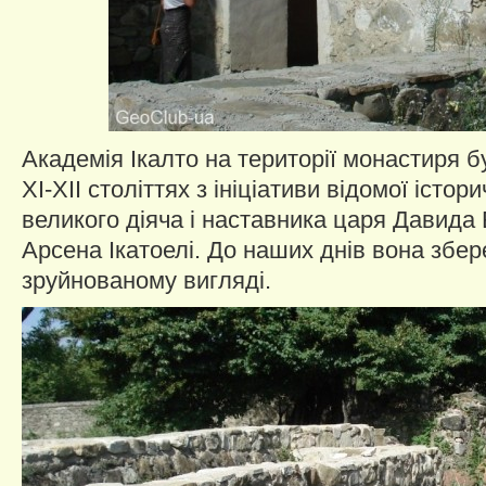
Академія Ікалто на території монастиря 
XI-XII століттях з ініціативи відомої істор
великого діяча і наставника царя Давида 
Арсена Ікатоелі. До наших днів вона збер
зруйнованому вигляді.