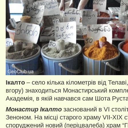
Ікалто
– село кілька кілометрів від Телаві
вгору) знаходиться Монастирський комплекс
Академія, в якій навчався сам Шота Руста
Монастир Ікалто
заснований в VI столі
Зеноном. На місці старого храму VII-XIX с
споруджений новий (періцвалеба) храм “Г