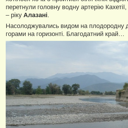
перетнули головну водну артерію Кахетії, 
– ріку
Алазані
.
Насолоджувались видом на плодородну д
горами на горизонті. Благодатний край…