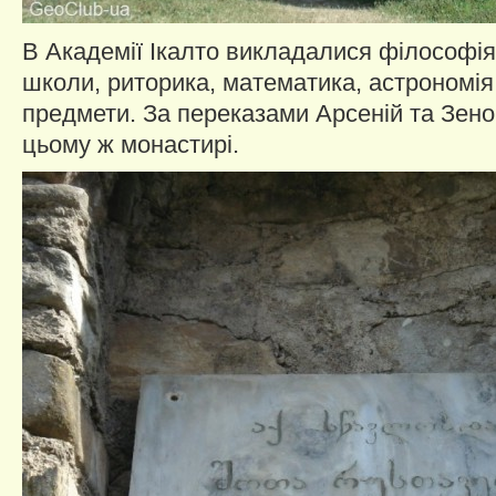
В Академії Ікалто викладалися філософія
школи, риторика, математика, астрономія,
предмети. За переказами Арсеній та Зенон
цьому ж монастирі.