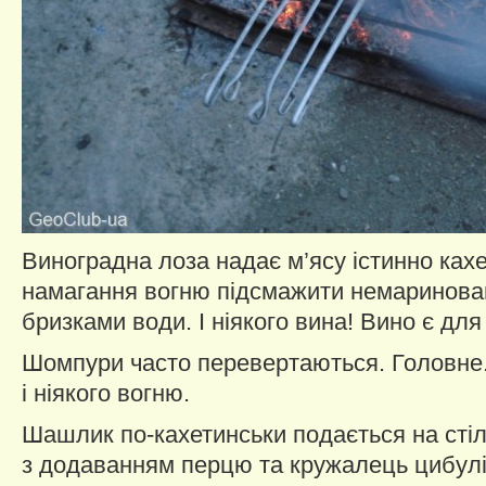
Виноградна лоза надає м’ясу істинно кахе
намагання вогню підсмажити немаринован
бризками води. І ніякого вина! Вино є для
Шомпури часто перевертаються. Головне.
і ніякого вогню.
Шашлик по-кахетинськи подається на стіл 
з додаванням перцю та кружалець цибул