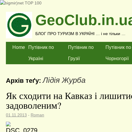
GeoClub.in.u
БЛОГ ПРО ТУРИЗМ В УКРАЇНІ … і не тільки …
Home
Путівник по
Путівник по
Путівник по
Україні
Грузії
Чорногорії
Лідія Журба
Архів теґу:
Як сходити на Кавказ і лишити
задоволеним?
01.11.2013
-
Roman