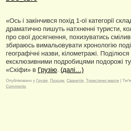
«Ось і закінчився похід 1-ої категорії скл
драматично пишуть натхненні туристи, ко
про свої досягнення, похизуватись смілив
збираюсь вимальовувати хронологію поді
географічні назви, кілометражі. Поділюс
ексклюзивними подробицями подорожі ту
«Скіфи» в
Грузію
.
(далі…)
Опубліковано у
Грузія
,
Походи
,
Сванетія
,
Туристичні жарти
|
Теґи
Comments