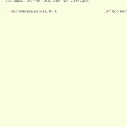
закладки:
постійне посилання на публікацію
.
←
Кирилівська церква. Київ
Звіт про ве