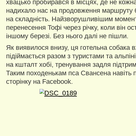
хвацько пробирався в місцях, де не кожн
надихало нас на продовження маршруту 
на складність. Найзворушливішим момен
перенесення Тофі через річку, коли він ос
іншому березі. Без нього далі не пішли.
Як виявилося внизу, ця готельна собака 
підіймається разом з туристами та альпін
на кшталт хобі, тренування задля підтрим
Таким походенькам пса Свансена навіть 
сторінку на Facebook.