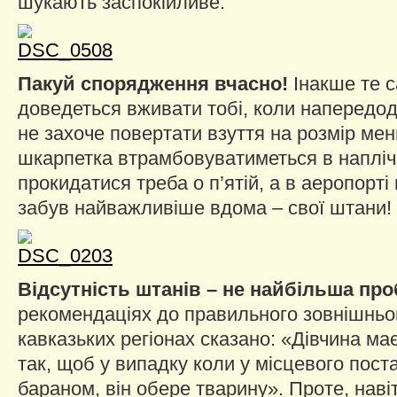
шукають заспокійливе.
Пакуй спорядження вчасно!
Інакше те с
доведеться вживати тобі, коли напередод
не захоче повертати взуття на розмір ме
шкарпетка втрамбовуватиметься в наплічни
прокидатися треба о п’ятій, а в аеропорті
забув найважливіше вдома – свої штани!
Відсутність штанів – не найбільша пр
рекомендаціях до правильного зовнішньо
кавказьких регіонах сказано: «Дівчина ма
так, щоб у випадку коли у місцевого пост
бараном, він обере тварину». Проте, наві