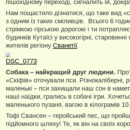
пішохідному переході, сигналить їй, докір
Нам пощастило дізнатися, що таке вид «
з одним із таких сміливців. Всього 6 год
стрімкою гірською дорогою і ти потрапл
будинків Кутаїсі у високогірні, старовинні
жителів регіону
Сванетії
.
Собака – найкращий друг людини.
Прот
«Скіфів» оточували пси. Різнокаліберні, рі
маленькі – пси захищали наш сон в намет
наші наїдки, грались в собачі ігри. Хочет
маленького пузаня, вагою в кілограмів 10
Тофі Свансен – геройський пес, що пройш
підйомного шляху! Те, як він на своїх кор