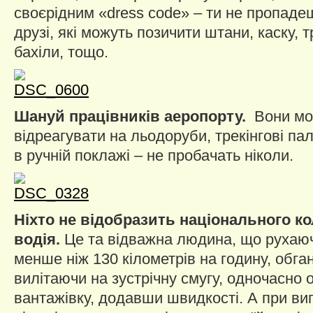
своєрідним «dress code» – ти не пропаде
друзі, які можуть позичити штани, каску, т
бахіли, тощо.
Шануй працівників аеропорту.
Вони мо
відреагувати на льодоруби, трекінгові па
в ручній поклажі – не пробачать ніколи.
Ніхто не відобразить національного к
водія.
Це та відважна людина, що рухаюч
менше ніж 130 кілометрів на годину, обга
вилітаючи на зустрічну смугу, одночасно 
вантажівку, додавши швидкості. А при ви