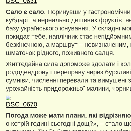
Сало є сало
. Поринувши у гастрономічни
кубдарі та нереально дешевих фруктів, н
базу українського існування. У складні м
покидає тебе, наплічник стає непідйомним
безкінечною, а маршрут – невизначеним,
шматочок рідного, поживного салця.
Життєдайна сила допоможе здолати і кол
рододендрону і переправу через бурхливі 
сумніви, численні перевали та вимушені 
урожайність придорожньої малини, чорниці
Погода може мати плани, які відрізняю
о котрій годині сьогодні дощ?», – стало