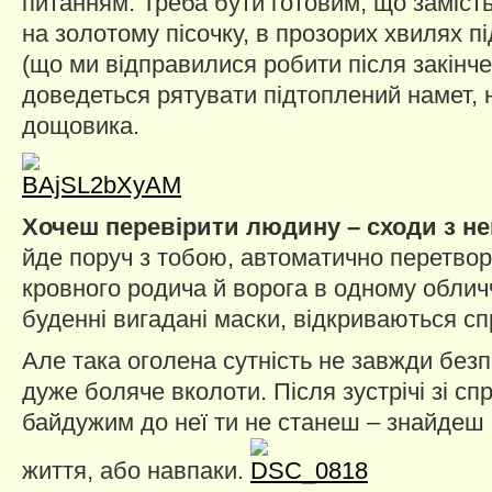
питанням. Треба бути готовим, що замість
на золотому пісочку, в прозорих хвилях п
(що ми відправилися робити після закінче
доведеться рятувати підтоплений намет, 
дощовика.
Хочеш перевірити людину – сходи з не
йде поруч з тобою, автоматично перетвор
кровного родича й ворога в одному облич
буденні вигадані маски, відкриваються с
Але така оголена сутність не завжди без
дуже боляче вколоти. Після зустрічі зі 
байдужим до неї ти не станеш – знайдеш 
життя, або навпаки.