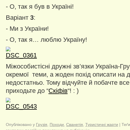
- О, так я був в Україні!
Варіант
3
:
- Ми з України!
- О, так я… люблю Україну!
Міжособистісні дружні зв’язки Україна-Гр
окремої теми, а жоден похід описати на 
недостатньо. Тому відчуйте й побачте все ц
приходьте до “
Скіфів
“! : )
Опубліковано у
Грузія
,
Походи
,
Сванетія
,
Туристичні жарти
| Теґ