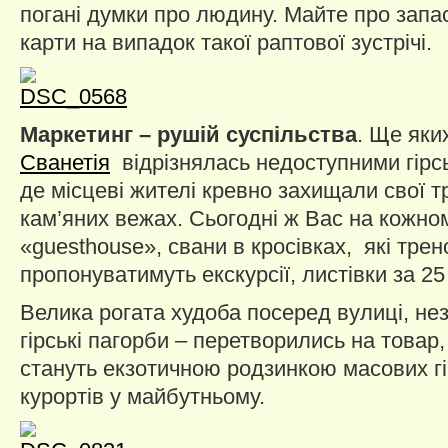
погані думки про людину. Майте про запа
карти на випадок такої раптової зустрічі.
Маркетинг – рушій суспільства
. Ще яки
Сванетія
відрізнялась недоступними гірс
де місцеві жителі кревно захищали свої т
кам’яних вежах. Сьогодні ж Вас на кожном
«guesthouse», свани в кросівках, які тре
пропонуватимуть екскурсії, листівки за 25
Велика рогата худоба посеред вулиці, нез
гірські пагорби – перетворились на товар
стануть екзотичною родзинкою масових г
курортів у майбутньому.