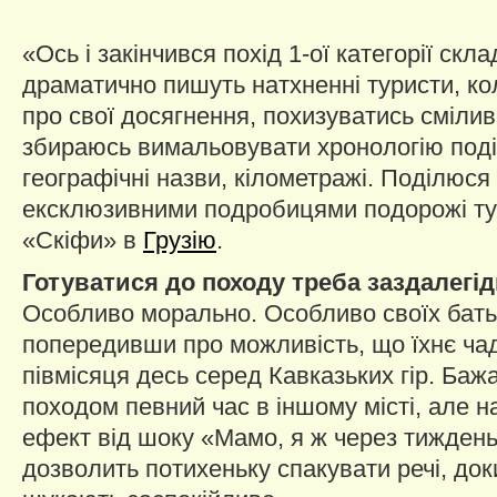
«Ось і закінчився похід 1-ої категорії скл
драматично пишуть натхненні туристи, ко
про свої досягнення, похизуватись смілив
збираюсь вимальовувати хронологію поді
географічні назви, кілометражі. Поділюс
ексклюзивними подробицями подорожі ту
«Скіфи» в
Грузію
.
Готуватися до походу треба заздалегі
Особливо морально. Особливо своїх батьк
попередивши про можливість, що їхнє ча
півмісяця десь серед Кавказьких гір. Баж
походом певний час в іншому місті, але на
ефект від шоку «Мамо, я ж через тиждень
дозволить потихеньку спакувати речі, док