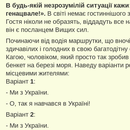
В будь-якій незрозумілій ситуації каж
генацвале!».
В світі немає гостиннішого з
Гостя ніколи не образять, віддадуть все 
він є посланцем Вищих сил.
Починаючи від водія маршрутки, що вночі
здичавілих і голодних в свою багатодітну 
Кагою, чоловіком, який просто так зроби
бенкет на березі моря. Наведу варіанти ро
місцевими жителями:
Варіант
1
:
- Ми з України.
- О, так я навчався в Україні!
Варіант
2
:
- Ми з України.