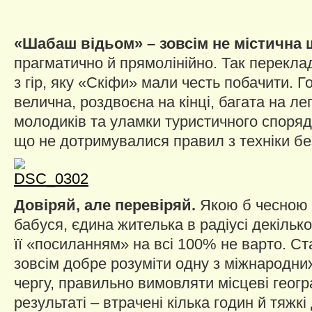
«Шабаш відьом» – зовсім не містична 
прагматично й прямолінійно. Так переклад
з гір, яку «Скіфи» мали честь побачити. 
велична, роздвоєна на кінці, багата на л
молодиків та уламки туристичного споряд
що не дотримувалися правил з техніки бе
Довіряй, але перевіряй.
Якою б чесною 
бабуся, єдина жителька в радіусі декілько
її «посиланням» на всі 100% не варто. С
зовсім добре розуміти одну з міжнародних
чергу, правильно вимовляти місцеві геогр
результаті – втрачені кілька годин й тяжк