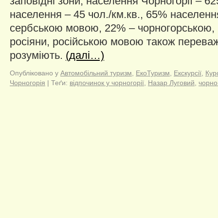
заповідні зони, населення Чорногорії – 62
населення – 45 чол./км.кв., 65% населенн
сербською мовою, 22% – чорногорською, 
росіяни, російською мовою також переваж
розуміють.
(далі…)
Опубліковано у
Автомобільний туризм
,
ЕкоТуризм
,
Екскурсії
,
Кур
Чорногорія
|
Теґи:
відпочинок у чорногорії
,
Назар Луговий
,
чорно