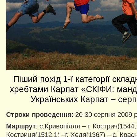
Піший похід 1-ї категорії склад
хребтами Карпат «СКІФИ: манд
Українських Карпат – сер
Строки проведення
: 20-30 серпня 2009 
Маршрут
: с.Кривопілля – г. Кострич(1544,1
Костриця(1512,1) –г. Хедя(1367) – с. Крас