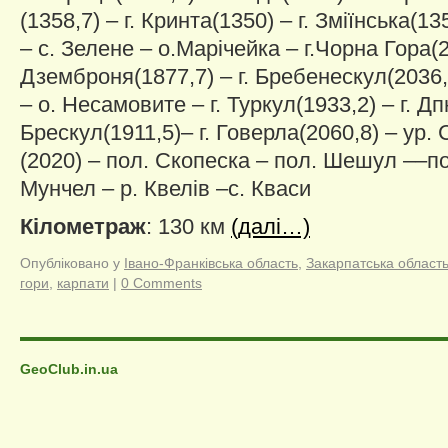
(1358,7) – г. Кринта(1350) – г. Зміїнська(13
– с. Зелене – о.Марічейка – г.Чорна Гора(20
Дземброня(1877,7) – г. Бребенескул(2036,8
– о. Несамовите – г. Туркул(1933,2) – г. Дп
Брескул(1911,5)– г. Говерла(2060,8) – ур. 
(2020) – пол. Скопеска – пол. Шешул ––пол
Мунчел – р. Квелів –с. Кваси
Кілометраж
: 130 км
(далі…)
Опубліковано у
Івано-Франківська область
,
Закарпатська област
гори
,
карпати
|
0 Comments
GeoClub.in.ua