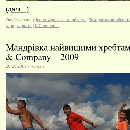
(далі…)
Опубліковано у
Івано-Франківська область
,
Закарпатська област
гори
,
карпати
|
0 Comments
Мандрівка найвищими хребтам
& Company – 2009
28.10.2009
-
Roman