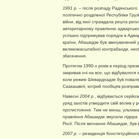
1991 р.
– після розпаду Радянського
політично розділеної Республіки Груз
війни, від якої страждала решта регі
авторитарному правлінню аджарськог
успішно підтримував порядок в Аджарі
країни, Абашидзе був звинувачений у
великомасштабної контрабанди, необ
збагачення.
Протягом 1990-х років в період през
закривав очі на все, що відбувалося 
коли режим Шеварднадзе був повале
Саакашвілі, котрий пообіцяв розправи
Навесні
2004 р.
, відбувається серйоз
уряд захотів утвердити свій вплив у 
протистояння. Тим не менш, ультима
правління Абашидзе змусили лідера Адж
Росії. Після вигнання Абашидзе, був 
2007 р.
– резиденція Конституційного 