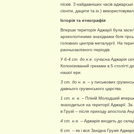
пісків. З найдавніших часів аджарські
сієніти, дацити та ін.) використовува
Історія та е
тнографія
Вперше територія Аджарії була засел
археологічними знахідками біля гірсь
головних центрів металургії. На терит
ранньозалізного періодів.
У
6-4 ст. до н.е.
сучасна Аджарія скл
Колонізований греками в 5 столітті до
нашої ери.
3 ст. до н. е.
– у письмових грузинсь
давнього грузинського царства.
1 ст. н. е.
– Пліній Молодший вперше 
знаходиться на території Аджарії. З
в Грузії – після приходу апостола Ан
4 ст. н.е.
– Аджарія входить до склад
6 ст.
– як і вся Західна Грузія Аджа