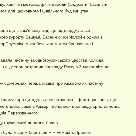
 вулканічні і метаморфічні породи (андезити, базальти,
лися для церковного і цивільного будівництва.
ена ще в кам’яному віці, що підтверджується
кого курорту Бешумі. Басейн річки Чолокі є одним з
орії зустрічається безліч пам’яток бронзового і
адала частину західногрузинського царства Колхіда.
 н.е., регіон потрапив під владу Риму в 2-му столітті до
ких джерелах перша згадка про Аджарію як частину
згадує про цитадель древніх колхів – фортецю Гоніо, що
а легендою, саме з Аджарії почалася проповідь християнства
дрія Первозванного.
у грузинської держави Лазіка.
рія була місцем боротьби між Римом та Іраном.