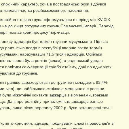
 спокійний характер, хоча в пострадянські роки відбувся
 знизилася частка російськомовного населення.
мостійна етнічна група сформувалися в період між XV-XIX
ле не до кінця потурчених грузин Османської імперії. Перехід
перії поклав край процесу тюркизації.
 опису аджарців був термін грузини-мусульмани. Під час
а радянська влада в республіці вперше ввела термін
усульман, нарахувавши 71,5 тисяч аджарців. Оскільки
іональності була релігія (іслам), а радянський уряд в
я політики секуляризації та/або атеїзму, дані по аджарцях
увалися до грузинів.
 як і раніше зараховуються до грузинів і складають 93,4%
тис. чол), де найбільшою етнічною меншиною є росіяни
и були міжетнічні контакти аджарців з вірменами, греками
що. Дані про релігійну приналежність аджарців раніше
увань, лише після перепису 2002 р. були встановлені точні
 крипто-християн, аджарці поєднували іслам і православ’я в