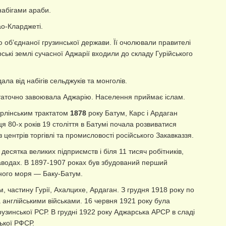
абігами араби.
ао-Кларджеті.
об’єднаної грузинської держави. Її очолювали правителі
ські землі сучасної Аджарії входили до складу Гурійського
ла від набігів сельджуків та монголів.
таточно завоювала Аджарію. Населення приймає іслам.
Берлінським трактатом
1878
року Батум, Карс і Ардаган
ця 80-х років 19 століття в Батумі почала розвиватися
 центрів торгівлі та промисловості російського Закавказзя.
 десятка великих підприємств і біля 11 тисяч робітників,
аводах. В 1897-1907 роках був збудований перший
рного моря — Баку-Батум.
, частину Гурії, Ахалцихе, Ардаган. З грудня 1918 року по
англійськими військами. 16 червня 1921 року була
узинської РСР. В грудні 1922 року Аджарська АРСР в сладі
ької РФСР.