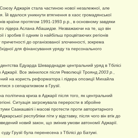
 Союзу Аджарія стала частиною нової незалежної, але
ія. Їй вдалося уникнути втягнення в хаос громадянської
онів країни протягом 1991-1993 р.р., в основному завдяки
о лідера Аслана Абашидзе. Незважаючи на те, що він
ї і зробив її одним із найбільш процвітаючих регіонів
 причетності до організованої злочинності, зокрема
хідної для фінансування уряду та персонального
идентства Едуарда Шеварднадзе центральний уряд в Тбілісі
в Аджарії. Все змінилося після Революції Троянд
2003 р.
,
ний на користь реформатора і лідера опозиції Михайла
тися з сепаратизмом в Грузії.
на політична криза в Аджарії після того, як центральний
регіоні. Ситуація загрожувала перерости в збройне
туми Саакашвілі і масові протести проти авторитарного
арської республіки піти у відставку, після чого він втік до
введений новий закон, що змінив умови автономії Аджарії.
суду Грузії була перенесена з Тбілісі до Батумі.