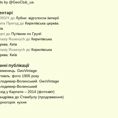
ts by @GeoClub_ua
ентарі
ERGIY до
Лубни: відголосок імперії
апа Пригод до
Кирилівська церква.
їв
оргі до
Путівник по Грузії
rasiy Rusevych до
Кирилівська
рква. Київ
rasiy Rusevych до
Кирилівська
рква. Київ
нні публікації
еменець. GeoVintage
тивль: фото 1905 року
лодимир-Волинський. GeoVintage
лодимир-Волинський
хід у Карпати – 2014 (фотозвіт)
ндрівка до Стамбулу (продовження)
рногорія: кухня