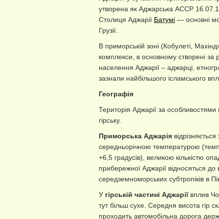
утворена як Аджарська АССР 16.07.1
Столиця Аджарії
Батумі
— основні мо
Грузії.
В приморській зоні (Кобулеті, Махінд
комплекси, в основному створені за р
населення Аджарії – аджарці, етногра
зазнали найбільшого ісламського впл
Географія
Територія Аджарії за особливостями 
гірську.
Приморська Аджарія
відрізняється
середньорічною температурою (темп
+6,5 градусів), великою кількістю опа
прибережної Аджарії відносяться до в
середземноморських субтропіків в Пі
У
гірській частині Аджарії
вплив Чор
тут більш сухе. Середня висота гір 
проходить автомобільна дорога держ