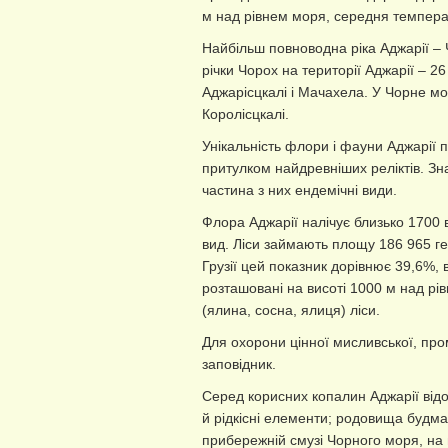
м над рівнем моря, середня температу
Найбільш повноводна ріка Аджарії – Ч
річки Чорох на території Аджарії – 26
Аджарісцкалі і Мачахела. У Чорне мор
Королісцкалі.
Унікальність флори і фауни Аджарії п
притулком найдревніших реліктів. Зн
частина з них ендемічні види.
Флора Аджарії налічує близько 1700 в
вид. Ліси займають площу 186 965 гект
Грузії цей показник дорівнює 39,6%, в 
розташовані на висоті 1000 м над рів
(ялина, сосна, ялиця) ліси.
Для охорони цінної мисливської, про
заповідник.
Серед корисних копалин Аджарії відом
й рідкісні елементи; родовища будмат
прибережній смузі Чорного моря, на в