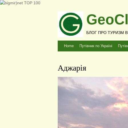
GeoCl
БЛОГ ПРО ТУРИЗМ В У
Home
Путівник по Україні
Путів
Аджарія