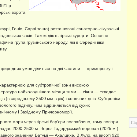
921 р.
рські ворота
жаурі, Гоніо, Сарпі тощо) розташовані санаторно-лікувальні
адянських часів. Також діють гірські курорти. Основне
фічна група грузинського народу, які в Середні віки
иву.
природних умов ділиться на дві частини — приморську і
 характерною для субтропічної зони високою
ература найхолоднішого місяця зими — січня — складає
дів (в середньому 2500 мм в рік) і сонячних днів. Субтропіки
ологого підтипу, чим відрізняються від сухих
внічному і Західному Причорномор’ї.
ного моря через гірські бар’єри послаблено, тому повітря
складає 2000-2500 м. Через Годердзський перевал (2025 м.)
авного значення Батумі — Ахалцихе. В Хуло, на висоті 920