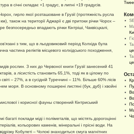
Twee
ра в січні складає +1 градус, в липні +19 градусів.
Ком
орох, гирло якої розташоване в Грузії (протяжність русла
S
 км), також на території Аджарії є дві притоки річки Чорох –
М
е безпосередньо впадають річки Кінтріші, Чаквісцкалі,
Ки
Гі
ов’язані з тим, що в льодовиковий період Колхіда була
Ta
ачна частина реліктів місцевого колхідського походження,
це
Ta
це
идів рослин. З них до Червоної книги Грузії занесений 41
арів, а лісистість становить 65,1%, тоді як в цілому по
Оста
​​світі – 27%, а в сусідній Туреччині – 11%. Більше 60% лісів
Кр
нем моря. В основному поширені листяні (бук, дуб) і хвойні
Пу
Во
Во
мислової і корисної фауны створений Кінтриський
По
Ма
Чо
і багаті поклади міді і поліметалів, що містять дорогоцінні
еріалів, кольорових каменів, мінеральні і прісні води. На
ідрізку Кобулеті – Чолокі знаходиться смуга магнітних