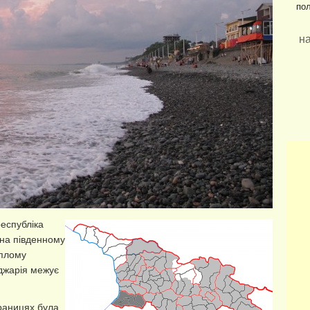
по
на
еспубліка
н на південному
еплому
Аджарія межує
границях була