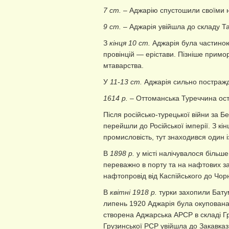
7 ст.
– Аджарію спустошили своїми н
9 ст.
– Аджарія увійшла до складу Т
З
кінця 10 ст.
Аджарія була частиною 
провінцій — ерістави. Пізніше примор
мтаварства.
У
11-13 ст.
Аджарія сильно постражда
1614 р.
– Оттоманська Туреччина ос
Після російсько-турецької війни за 
перейшли до Російської імперії. З кін
промисловість, тут знаходився один із
В
1898 р.
у місті налічувалося більше
переважно в порту та на нафтових з
нафтопровід від Каспійського до Чо
В
квітні 1918 р.
турки захопили Батум
липень 1920 Аджарія була окупована 
створена Аджарська АРСР в складі Гр
Грузинської РСР увійшла до Закавказ