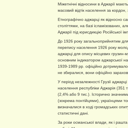
Міжетнічні відносини в Аджарії мають
масовий відтік населення за кордон,
Етнографічно аджарці як відносно са
століттями, на базі ісламізованих, а
Аджарії під юрисдикцію Російської ім
До 1926 року загальноприйнятим для
перепису населення 1926 року молод
аджарці для опису місцевих грузин-м
основним індикатором аджарської нац
1939-1989 рр. офіційно дотримувалос
не збиралися, вони офіційно зарахов
У період незалежності Грузії аджарці
населення республіки Аджарія (351 
(2,4% або 9 тис.). Історично значним
(зокрема понтійцями), українцями то
визначалися в ході громадських опит
статистичні дані.
За роки османської влади, як і рашта