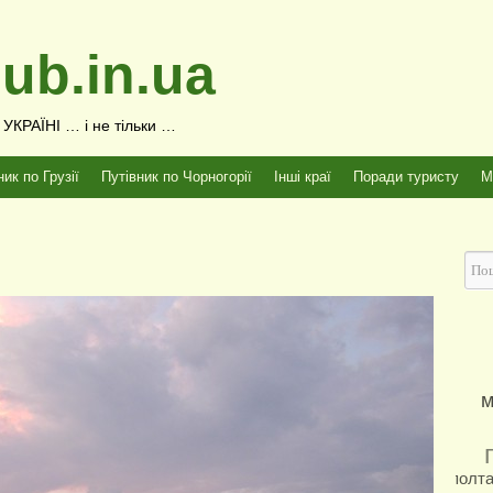
ub.in.ua
КРАЇНІ … і не тільки …
ник по Грузії
Путівник по Чорногорії
Інші краї
Поради туристу
М
м
полт