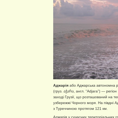
Аджарія
або Аджарська автономна р
(груз. აჭარა, англ. “Adjara”) — регіо
заході Грузії, що розташований на т
узбережжі Чорного моря. На півдні 
з Туреччиною протягом 121 км.
Аджарія у сучасних територіальних 