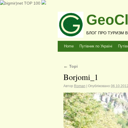
GeoCl
БЛОГ ПРО ТУРИЗМ В У
Home
Путівник по Україні
Путів
←
Торі
Borjomi_1
Автор
Roman
|
Опубліковано
06.10.201