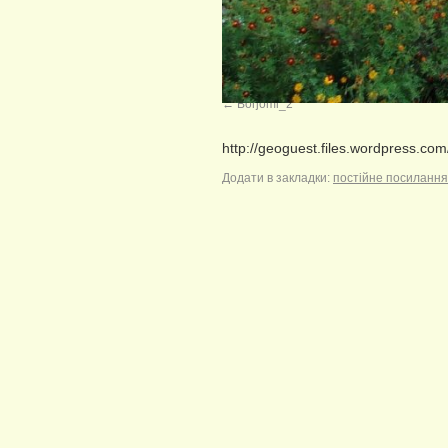
Borjomi_2
http://geoguest.files.wordpress.co
Додати в закладки:
постійне посилання