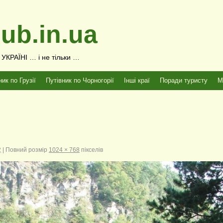
ub.in.ua
КРАЇНІ … і не тільки …
ник по Грузії
Путівник по Чорногорії
Інші краї
Поради туристу
М
2
|
Повний розмір
1024 × 768
пікселів