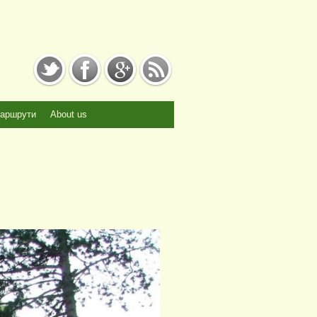
аршрути
About us