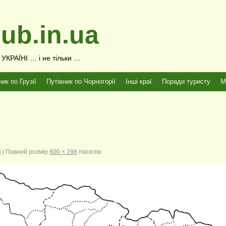
ub.in.ua
КРАЇНІ … і не тільки …
ник по Грузії
Путівник по Чорногорії
Інші краї
Поради туристу
М
3
|
Повний розмір
600 × 298
пікселів