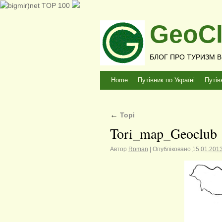
GeoCl
БЛОГ ПРО ТУРИЗМ В У
Home
Путівник по Україні
Путів
←
Торі
Tori_map_Geoclub
Автор
Roman
|
Опубліковано
15.01.201