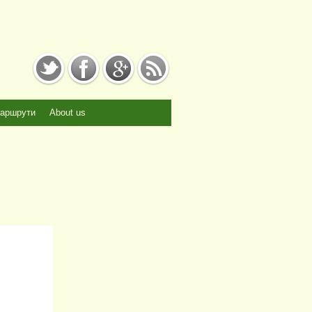
аршрути
About us