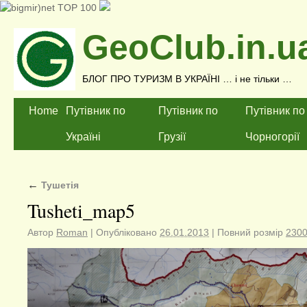
GeoClub.in.u
БЛОГ ПРО ТУРИЗМ В УКРАЇНІ … і не тільки …
Home
Путівник по
Путівник по
Путівник по
Україні
Грузії
Чорногорії
←
Тушетія
Tusheti_map5
Автор
Roman
|
Опубліковано
26.01.2013
|
Повний розмір
2300