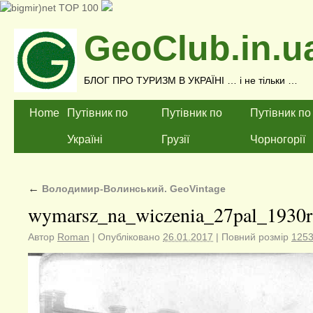
GeoClub.in.u
БЛОГ ПРО ТУРИЗМ В УКРАЇНІ … і не тільки …
Home
Путівник по
Путівник по
Путівник по
Україні
Грузії
Чорногорії
←
Володимир-Волинський. GeoVintage
wymarsz_na_wiczenia_27pal_1930r
Автор
Roman
|
Опубліковано
26.01.2017
|
Повний розмір
1253