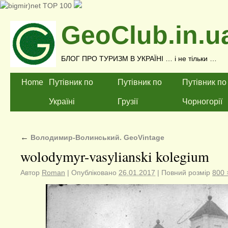
GeoClub.in.u
БЛОГ ПРО ТУРИЗМ В УКРАЇНІ … і не тільки …
Home
Путівник по
Путівник по
Путівник по
Україні
Грузії
Чорногорії
←
Володимир-Волинський. GeoVintage
wolodymyr-vasylianski kolegium
Автор
Roman
|
Опубліковано
26.01.2017
|
Повний розмір
800 