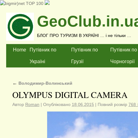
GeoClub.in.u
БЛОГ ПРО ТУРИЗМ В УКРАЇНІ … і не тільки …
Home
Путівник по
Путівник по
Путівник по
Україні
Грузії
Чорногорії
←
Володимир-Волинський
OLYMPUS DIGITAL CAMERA
Автор
Roman
|
Опубліковано
18.06.2015
|
Повний розмір
768 