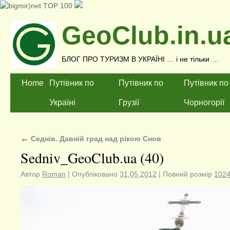
GeoClub.in.u
БЛОГ ПРО ТУРИЗМ В УКРАЇНІ … і не тільки …
Home
Путівник по
Путівник по
Путівник по
Україні
Грузії
Чорногорії
←
Седнів. Давній град над рікою Снов
Sedniv_GeoClub.ua (40)
Автор
Roman
|
Опубліковано
31.05.2012
|
Повний розмір
1024