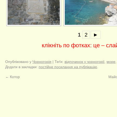
1
2
►
клікніть по фотках: це – сла
Опубліковано у
Чорногорія
| Теґи:
відпочинок у чорногорії
,
море
Додати в закладки:
постійне посилання на публікацію
.
←
Котор
Майс