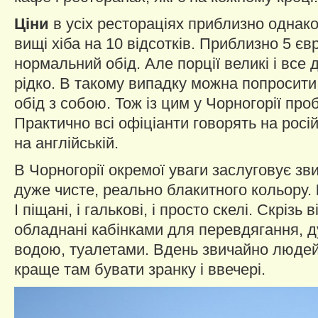
Ціни
в усіх рестораціях приблизно однак
вищі хіба на 10 відсотків. Приблизно 5 єв
нормальний обід. Але порції великі і все 
рідко. В такому випадку можна попросити
обід з собою. Тож із цим у Чорногорії пр
Практично всі офіціанти говорять на росі
на англійській.
В Чорногорії окремої уваги заслуговує зв
дуже чисте, реально блакитного кольору.
І піщані, і галькові, і просто скелі. Скрізь 
обладнані кабінками для перевдягання, 
водою, туалетами. Вдень звичайно людей
краще там бувати зранку і ввечері.