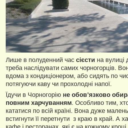
Лише в полуденний час
сієсти
на вулиці 
треба наслідувати самих чорногорців. Во
вдома з кондиціонером, або сидять по ч
потягуючи каву чи прохолодні напої.
Їдучи в Чорногорію
не обов’язково обир
повним харчуванням
. Особливо тим, хт
кататися по всій країні. Вона дуже мален
встигнути її перетнути з краю в край. А 
кафе і ресторанах, які є на кожному кроці.