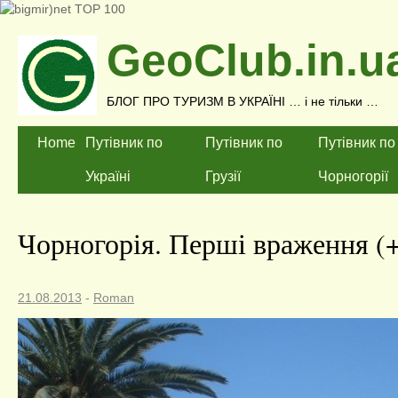
GeoClub.in.u
БЛОГ ПРО ТУРИЗМ В УКРАЇНІ … і не тільки …
Home
Путівник по
Путівник по
Путівник по
Україні
Грузії
Чорногорії
Чорногорія. Перші враження (+
21.08.2013
-
Roman